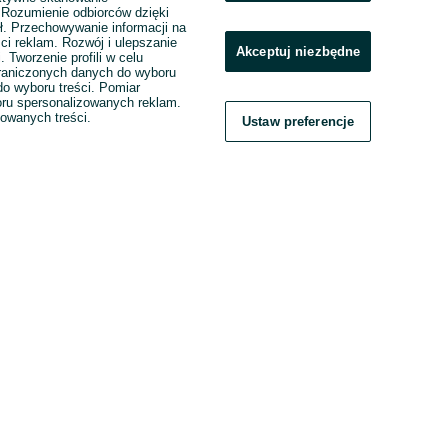
. Rozumienie odbiorców dzięki
ł. Przechowywanie informacji na
ci reklam. Rozwój i ulepszanie
Akceptuj niezbędne
. Tworzenie profili w celu
raniczonych danych do wyboru
o wyboru treści. Pomiar
boru spersonalizowanych reklam.
zowanych treści.
Ustaw preferencje