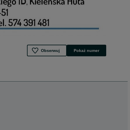
Obserwuj
Pokaż numer