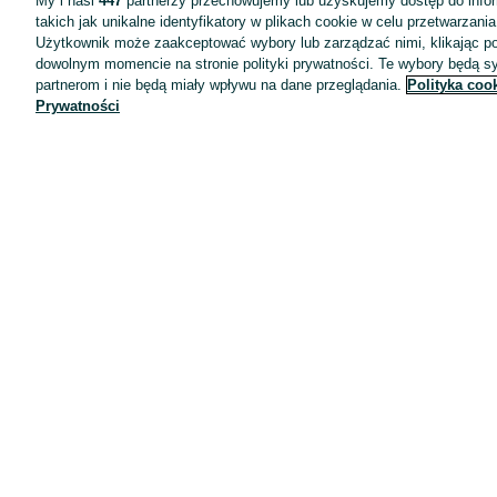
My i nasi
447
partnerzy przechowujemy lub uzyskujemy dostęp do infor
takich jak unikalne identyfikatory w plikach cookie w celu przetwarzan
Użytkownik może zaakceptować wybory lub zarządzać nimi, klikając po
dowolnym momencie na stronie polityki prywatności. Te wybory będą 
partnerom i nie będą miały wpływu na dane przeglądania.
Polityka coo
Prywatności
Aplikacje mobilne OLX.pl
Pomoc
Wyróżnione ogłoszenia
Oferta dla firm
Blog
Regulamin
Polityka prywatności
Reklama
Informacja o realizowanej strategii podatkowej