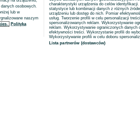
macji na urządzeniu,
charakterystyki urządzenia do celów identyfikacji
ia danych osobowych.
statystyce lub kombinacji danych z różnych źróde
niżej lub w
urządzeniu lub dostęp do nich. Pomiar efektywnoś
sygnalizowane naszym
usług. Tworzenie profili w celu personalizacji treści
spersonalizowanych reklam. Wykorzystywanie og
kies,
Polityka
reklam. Wykorzystywanie ograniczonych danych d
efektywności treści. Wykorzystanie profili do wy
Wykorzystywanie profili w celu doboru spersonali
Lista partnerów (dostawców)